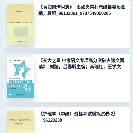
《袁如岗湾村志》_袁如岗湾村志编纂委员会
编；袁银_96132861_9787549350285
《交大之星 中考语文专项高分突破古诗文阅
读》_刘弢，吕春昕主编；高瑞红，王学文，
彭娟等编委_96101064_9787313106186
《护理学（中级）资格考试模拟试卷 2》
__96120238_