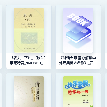
《农夫 下》_（波兰）
《对话大师 童心解读中
莱蒙特著_96098151_
外经典美术名作》_罗彦
122
军编著
_90119118_9787536693012