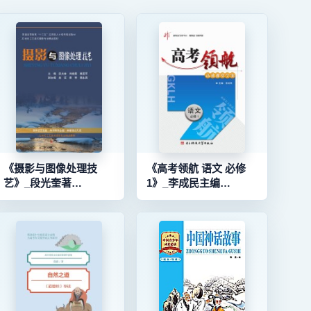
《摄影与图像处理技
《高考领航 语文 必修
艺》_段光奎著
1》_李成民主编
_96173477_9787564356279
_96184274_9787564711887