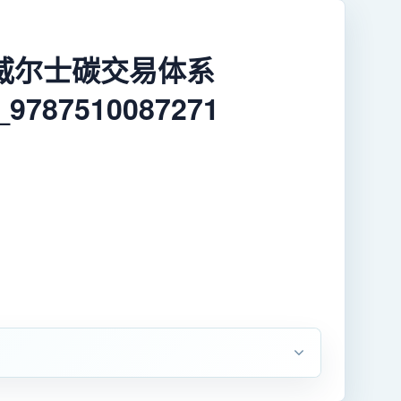
威尔士碳交易体系
787510087271
》