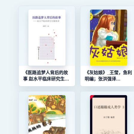
《医路追梦人背后的故
《灰姑娘》_王莹，鱼利
事 赵水平临床研究生随
明编；张洪强译
想录》_赵水平主编
_96173999_9787558123
_96125421_9787535783653