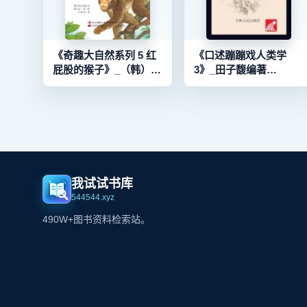
《奇趣大自然系列 5 红
《口述蹦蹦戏人类学
屁股的猴子》_（韩）奴
3》_田子馥编著
比内彼编文；（韩）金
_96191608_9787206151
一率绘；王喜双译
_96112168_9787538665994
我试试书库
544544.xyz
490W+图书资料检索站。