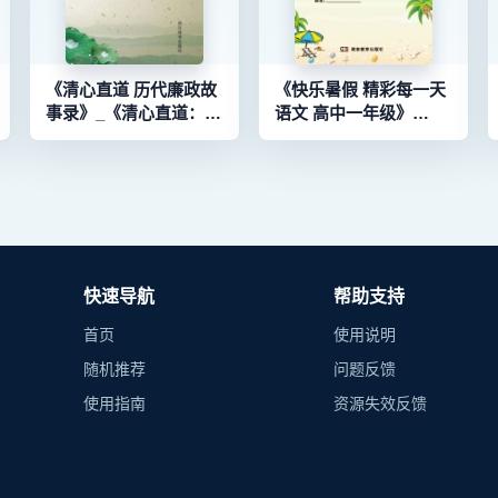
《清心直道 历代廉政故
《快乐暑假 精彩每一天
事录》_《清心直道：历
语文 高中一年级》
101
代廉政故事录》编委会
_《快乐暑假 精彩每一
编著
天》编写组编
_96119009_9787806829714
_96090193_9787553905327
快速导航
帮助支持
首页
使用说明
随机推荐
问题反馈
使用指南
资源失效反馈