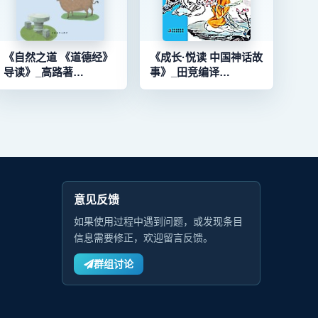
《自然之道 《道德经》
《成长·悦读 中国神话故
导读》_高路著
事》_田竞编译
_96177733_9787515339771
_96105618_9787546380650
意见反馈
如果使用过程中遇到问题，或发现条目
信息需要修正，欢迎留言反馈。
群组讨论